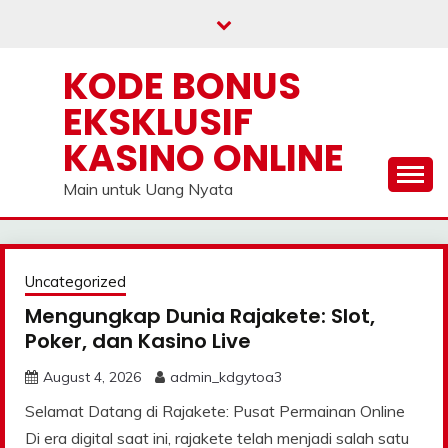
Skip
to
content
KODE BONUS
EKSKLUSIF
KASINO ONLINE
Main untuk Uang Nyata
Uncategorized
Mengungkap Dunia Rajakete: Slot,
Poker, dan Kasino Live
August 4, 2026
admin_kdgytoa3
Selamat Datang di Rajakete: Pusat Permainan Online
Di era digital saat ini, rajakete telah menjadi salah satu