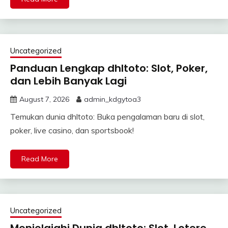
Uncategorized
Panduan Lengkap dhltoto: Slot, Poker,
dan Lebih Banyak Lagi
August 7, 2026
admin_kdgytoa3
Temukan dunia dhltoto: Buka pengalaman baru di slot,
poker, live casino, dan sportsbook!
Read More
Uncategorized